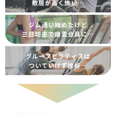
敷居が高く怖い…
ジム通い始めたけど
三日坊主で幽霊会員に…
グループピラティスは
ついていけず挫折…