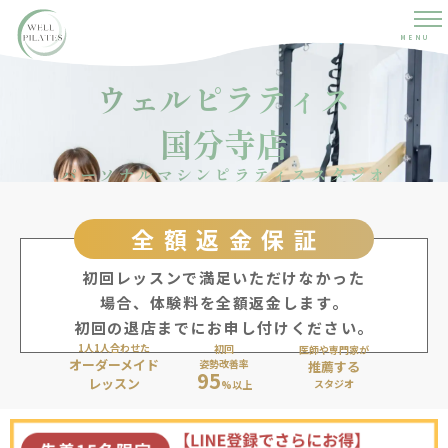
MENU
ウェルピラティス
国分寺店
パーソナルマシンピラティススタジオ
全額返金保証
初回レッスンで満足いただけなかった
場合、体験料を全額返金します。
初回の退店までにお申し付けください。
1人1人合わせた
初回
医師や専門家が
オーダーメイド
姿勢改善率
推薦する
95
レッスン
スタジオ
%以上