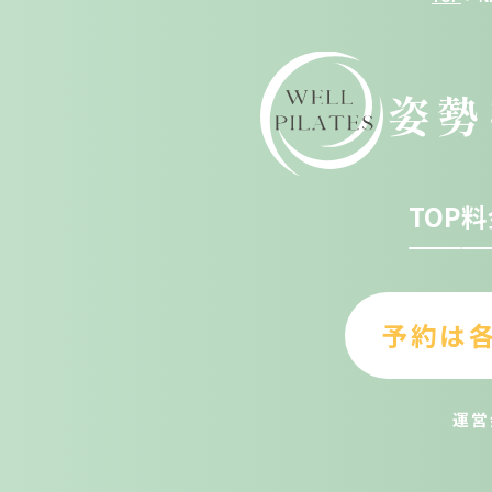
姿勢
TOP
料
予約は
運営