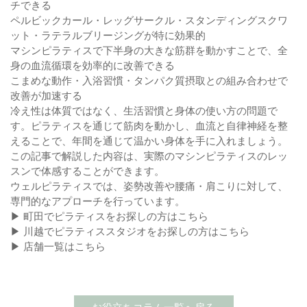
チできる
ペルビックカール・レッグサークル・スタンディングスクワ
ット・ラテラルブリージングが特に効果的
マシンピラティスで下半身の大きな筋群を動かすことで、全
身の血流循環を効率的に改善できる
こまめな動作・入浴習慣・タンパク質摂取との組み合わせで
改善が加速する
冷え性は体質ではなく、生活習慣と身体の使い方の問題で
す。ピラティスを通じて筋肉を動かし、血流と自律神経を整
えることで、年間を通じて温かい身体を手に入れましょう。
この記事で解説した内容は、実際のマシンピラティスのレッ
スンで体感することができます。
ウェルピラティスでは、姿勢改善や腰痛・肩こりに対して、
専門的なアプローチを行っています。
▶
町田でピラティスをお探しの方はこちら
▶
川越でピラティススタジオをお探しの方はこちら
▶
店舗一覧はこちら