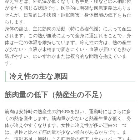
冷え性とは、外気温が低くなくても手足・腰などの末梢部位
が冷たく感じる状態です。医学的に明確な疾患定義はありま
せんが、日常的に不快感・睡眠障害・身体機能の低下をもた
らします。
身体の熱は、主に筋肉の活動（特に基礎代謝）によって産生
されます。この熱が血液によって全身に運ばれることで、身
体は一定の体温を維持しています。冷え性の方は、熱の産生
が少ない・血液が末梢まで届きにくい・血液が届いても熱が
逃げやすい、のいずれかまたは複合的な問題を抱えていま
す。
冷え性の主な原因
筋肉量の低下（熱産生の不足）
筋肉は安静時の熱産生の約40%を担い、運動時にはさらに多
くの熱を産生します。筋肉量が少ないと熱産生量が低く、身
体が冷えやすくなります。女性に冷え性が多い理由の一つ
は、男性と比べて筋肉量が少ない傾向があるからです。ま
た、運動不足・加齢による筋肉量の低下（サルコペニア）も