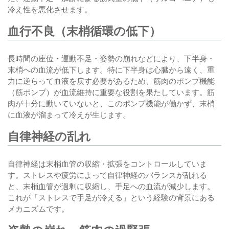
冷え性を悪化させます。
血行不良（末梢循環の低下）
長時間の座位・運動不足・姿勢の崩れなどにより、下半身・
末梢への血流が低下します。特に下半身は心臓から遠く、重
力に逆らって血液を戻す必要があるため、筋肉のポンプ機能
（筋ポンプ）が血流維持に重要な役割を果たしています。筋
肉が十分に動いていないと、このポンプ機能が働かず、末梢
に血液が溜まって冷えが生じます。
自律神経の乱れ
自律神経は末梢血管の収縮・拡張をコントロールしていま
す。ストレスや疲労によって自律神経のバランスが乱れる
と、末梢血管が過剰に収縮し、手足への血流が減少します。
これが「ストレスで手足が冷える」という経験の背景にある
メカニズムです。