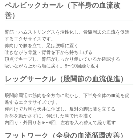
ペルビックカール（下半身の血流改
善）
臀筋・ハムストリングスを活性化し、骨盤周辺の血流を促進
するエクササイズです。
仰向けで膝を立て、足は腰幅に置く
吐きながら骨盤・背骨を下から持ち上げる
頂点でキープし、臀筋がしっかり働いているか確認する
吸いながら上から順に戻す。8〜10回繰り返す
レッグサークル（股関節の血流促進）
股関節周辺の筋肉を全方向に動かし、下半身全体の血流を促
進するエクササイズです。
仰向けで片脚を天井に伸ばし、反対の脚は膝を立てる
骨盤を動かさずに、伸ばした脚で円を描く
内回り・外回り各6〜8回、左右を入れ替えて繰り返す
フットワーク（全身の血流循環改善）