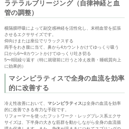
ラテラルブリージング（自律神経と血
管の調整）
横隔膜呼吸によって副交感神経を活性化し、末梢血管を拡張
させるエクササイズです。
仰向けまたは座位でリラックスする
両手をわき腹に当て、鼻から4カウントかけてゆっくり吸う
口から6〜8カウントかけてゆっくり吐き切る
5〜8回繰り返す（特に就寝前に行うと冷え改善・睡眠質向上
に効果的）
マシンピラティスで全身の血流を効率
的に改善する
冷え性改善において、
マシンピラティス
は全身の血流を効率
的に改善できる有力な手段です。
リフォーマーを使ったフットワーク・レッグプレス系エクサ
サイズは、下半身の大きな筋群を動かしながら全身の血流循
環を促進します。また、身体が温まるにつれてスプリングの